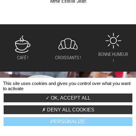
Mme Estelle Jean
BONNE HUMEUR
CAFÉ !
CROISSANTS !
!
This site uses cookies and gives you control over what you want
to activate
OK, ACCEPT ALL
DENY ALL COOKIES
S'INFORMER
SE SOUTENIR
PARTAGER
PERSONALIZE