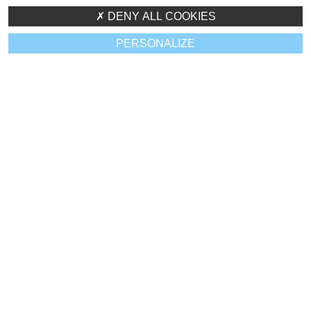
DENY ALL COOKIES
PERSONALIZE
BONNE HUMEUR
CAFÉ !
CROISSANTS !
!
S'INFORMER
SE SOUTENIR
PARTAGER