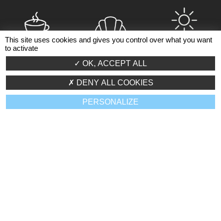
This site uses cookies and gives you control over what you want
BONNE HUMEUR
CAFÉ !
CROISSANTS !
to activate
!
OK, ACCEPT ALL
DENY ALL COOKIES
PERSONALIZE
S'INFORMER
SE SOUTENIR
PARTAGER