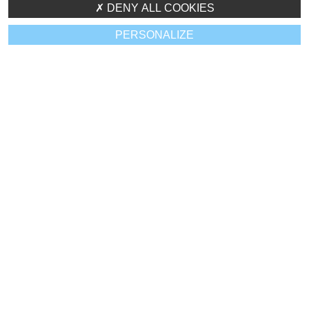
DENY ALL COOKIES
PERSONALIZE
BONNE HUMEUR
CAFÉ !
CROISSANTS !
!
S'INFORMER
SE SOUTENIR
PARTAGER