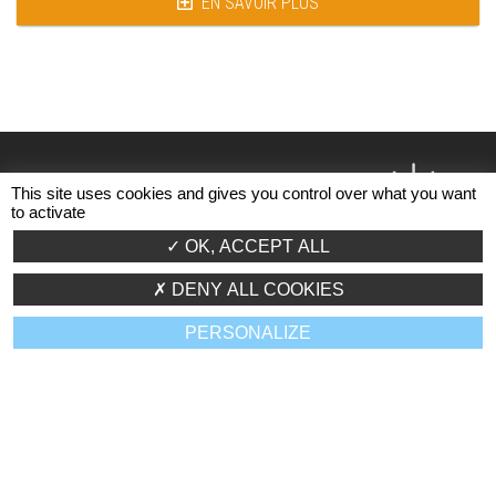
EN SAVOIR PLUS
This site uses cookies and gives you control over what you want
to activate
BONNE HUMEUR
OK, ACCEPT ALL
CAFÉ !
CROISSANTS !
!
DENY ALL COOKIES
PERSONALIZE
S'INFORMER
SE SOUTENIR
PARTAGER